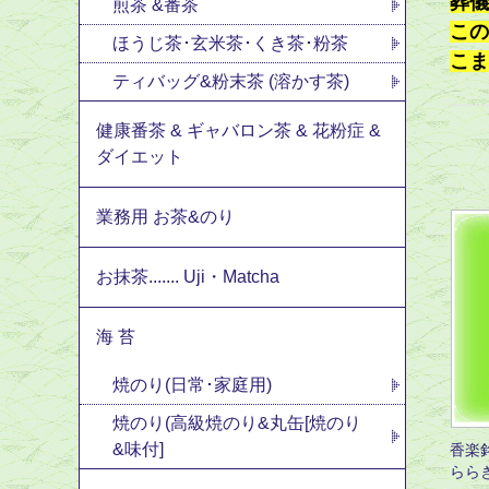
葬儀
煎茶 &番茶
この
ほうじ茶･玄米茶･くき茶･粉茶
こま
ティバッグ&粉末茶 (溶かす茶)
健康番茶 & ギャバロン茶 & 花粉症 &
ダイエット
業務用 お茶&のり
お抹茶....... Uji・Matcha
海 苔
焼のり(日常･家庭用)
焼のり(高級焼のり&丸缶[焼のり
&味付]
香楽
らら