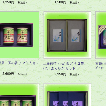
1,350円
1,500円
（税込み）
（税込み）
銘茶・玉の香り ２缶入セッ
上級煎茶・わかみどり ２袋
煎茶･玉
(仏・あららぎ)セット
ﾊﾟｯｸ
2,600円
2,950円
（税込み）
（税込み）