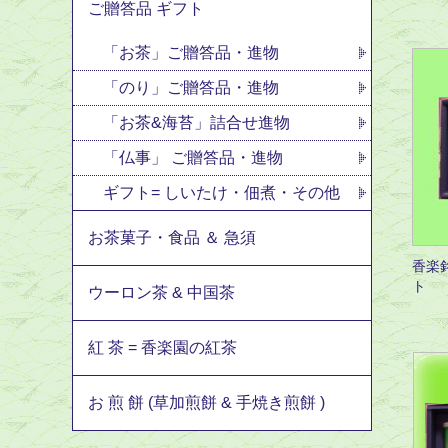
ご贈答品 ギフト
「お茶」ご贈答品・進物
「のり」ご贈答品・進物
「お茶&海苔」詰合せ進物
「仏事」 ご贈答品・進物
ギフト= しいたけ・佃煮・その他
お茶菓子・食品 ＆ 急須
香楽
ト
ウーロン茶 & 中国茶
紅 茶 = 香楽園の紅茶
お 煎 餅 (草加煎餅 & 手焼き煎餅 )