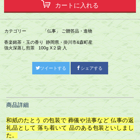
カートに入れる
カテゴリー
「仏事」 ご贈答品・進物
香楽銘茶・玉の香り 静岡県・掛川市&森町産
強火深蒸し煎茶 100g X２袋 入
ツイートする
シェアする
商品詳細
和紙のたとう の包装で 葬儀や法事など 仏事の返
礼品として 落ち着いて 品のある包装といしまし
た。