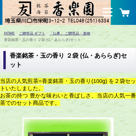
HOME
ご贈答品 ギフト
「仏事」 ご贈答品・進物
香楽銘茶・玉の香り ２袋 (仏・あららぎ)セット
香楽銘茶・玉の香り ２袋 (仏・あららぎ)セ
ット
当店の人気煎茶=香楽銘茶・玉の香り(100g) を２袋セッ
トいたしました。
お茶の持つ 豊かな味わいと香ばしさ、当店の人気一番
茶でのセット商品です。