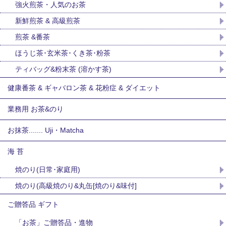
強火煎茶・人気のお茶
新鮮煎茶 & 高級煎茶
煎茶 &番茶
ほうじ茶･玄米茶･くき茶･粉茶
ティバッグ&粉末茶 (溶かす茶)
健康番茶 & ギャバロン茶 & 花粉症 & ダイエット
業務用 お茶&のり
お抹茶....... Uji・Matcha
海 苔
焼のり(日常･家庭用)
焼のり(高級焼のり&丸缶[焼のり&味付]
ご贈答品 ギフト
「お茶」ご贈答品・進物