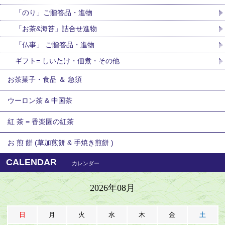
「のり」ご贈答品・進物
「お茶&海苔」詰合せ進物
「仏事」 ご贈答品・進物
ギフト= しいたけ・佃煮・その他
お茶菓子・食品 ＆ 急須
ウーロン茶 & 中国茶
紅 茶 = 香楽園の紅茶
お 煎 餅 (草加煎餅 & 手焼き煎餅 )
CALENDAR
カレンダー
2026年08月
日
月
火
水
木
金
土