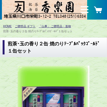
HOME
ご贈答品 ギフト
「仏事」 ご贈答品・進物
煎茶･玉の香り２缶 焼のりﾃｰﾌﾞﾙﾊﾟｯｸｺﾞｰﾙﾄﾞ１缶セット
煎茶･玉の香り２缶 焼のりﾃｰﾌﾞﾙﾊﾟｯｸｺﾞｰﾙﾄﾞ
１缶セット