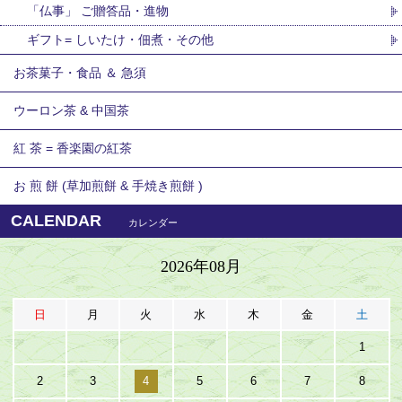
「仏事」 ご贈答品・進物
ギフト= しいたけ・佃煮・その他
お茶菓子・食品 ＆ 急須
ウーロン茶 & 中国茶
紅 茶 = 香楽園の紅茶
お 煎 餅 (草加煎餅 & 手焼き煎餅 )
CALENDAR
カレンダー
2026年08月
日
月
火
水
木
金
土
1
2
3
4
5
6
7
8