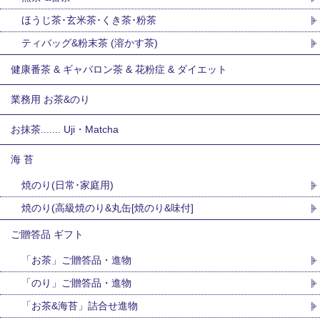
ほうじ茶･玄米茶･くき茶･粉茶
ティバッグ&粉末茶 (溶かす茶)
健康番茶 & ギャバロン茶 & 花粉症 & ダイエット
業務用 お茶&のり
お抹茶....... Uji・Matcha
海 苔
焼のり(日常･家庭用)
焼のり(高級焼のり&丸缶[焼のり&味付]
ご贈答品 ギフト
「お茶」ご贈答品・進物
「のり」ご贈答品・進物
「お茶&海苔」詰合せ進物