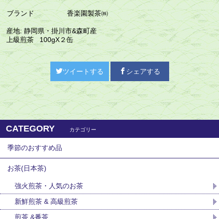
ブランド
香楽園製茶㈱
産地: 静岡県・掛川市&森町産
上級煎茶 100gX２缶
ツイートする
シェアする
CATEGORY
カテゴリー
季節のおすすめ品
お茶(日本茶)
強火煎茶・人気のお茶
新鮮煎茶 & 高級煎茶
煎茶 &番茶