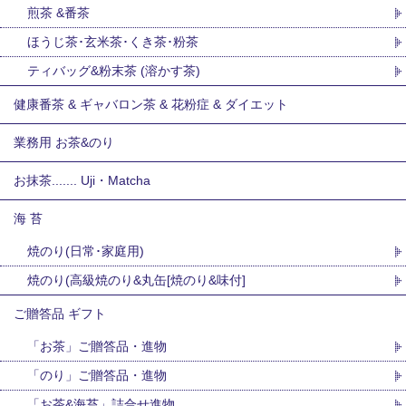
煎茶 &番茶
ほうじ茶･玄米茶･くき茶･粉茶
ティバッグ&粉末茶 (溶かす茶)
健康番茶 & ギャバロン茶 & 花粉症 & ダイエット
業務用 お茶&のり
お抹茶....... Uji・Matcha
海 苔
焼のり(日常･家庭用)
焼のり(高級焼のり&丸缶[焼のり&味付]
ご贈答品 ギフト
「お茶」ご贈答品・進物
「のり」ご贈答品・進物
「お茶&海苔」詰合せ進物