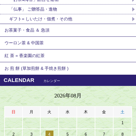
「仏事」 ご贈答品・進物
ギフト= しいたけ・佃煮・その他
お茶菓子・食品 ＆ 急須
ウーロン茶 & 中国茶
紅 茶 = 香楽園の紅茶
お 煎 餅 (草加煎餅 & 手焼き煎餅 )
CALENDAR
カレンダー
2026年08月
日
月
火
水
木
金
土
1
2
3
4
5
6
7
8