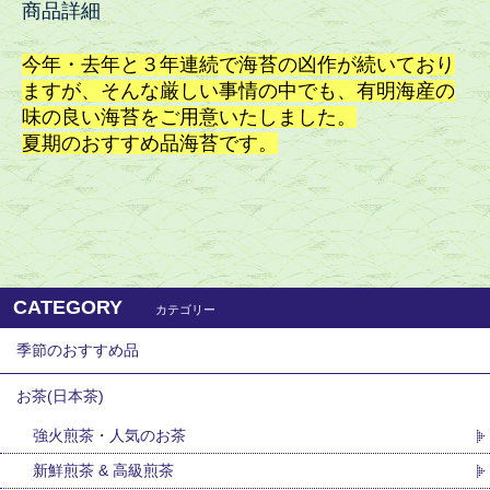
商品詳細
今年・去年と３年連続で海苔の凶作が続いており
ますが、そんな厳しい事情の中でも、有明海産の
味の良い海苔をご用意いたしました。
夏期のおすすめ品海苔です。
CATEGORY
カテゴリー
季節のおすすめ品
お茶(日本茶)
強火煎茶・人気のお茶
新鮮煎茶 & 高級煎茶