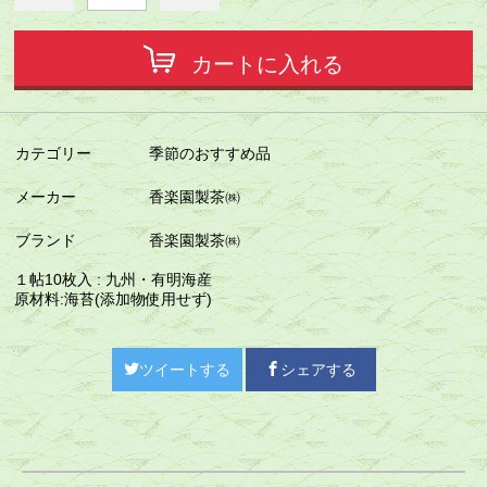
カートに入れる
カテゴリー
季節のおすすめ品
メーカー
香楽園製茶㈱
ブランド
香楽園製茶㈱
１帖10枚入 : 九州・有明海産
原材料:海苔(添加物使用せず)
ツイートする
シェアする