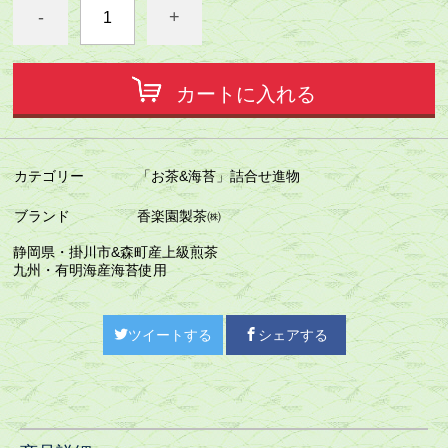
-
+
カートに入れる
カテゴリー
「お茶&海苔」詰合せ進物
ブランド
香楽園製茶㈱
静岡県・掛川市&森町産上級煎茶
九州・有明海産海苔使用
ツイートする
シェアする