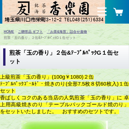
HOME
ご贈答品 ギフト
「お茶&海苔」詰合せ進物
煎茶「玉の香り」２缶&ﾃｰﾌﾞﾙﾊﾟｯｸG１缶セット
煎茶「玉の香り」２缶&ﾃｰﾌﾞﾙﾊﾟｯｸG１缶セ
ット
上級煎茶「玉の香り」(100g￥1080)２缶
ﾃｰﾌﾞﾙﾊﾟｯｸｺﾞｰﾙﾄﾞ・焼きのり(全形7.5枚８切60枚入)１缶
セット
香ばしくコクのある当店の人気煎茶「玉の香り」に 卓
上用高級焼きのり「テーブルパックゴールド焼のり」
をセットいたしました。 おすすめのセツトです。