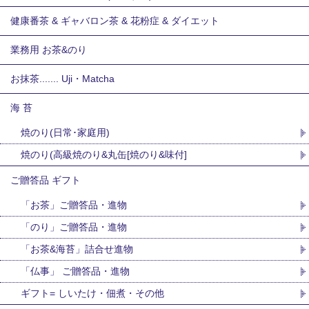
健康番茶 & ギャバロン茶 & 花粉症 & ダイエット
業務用 お茶&のり
お抹茶....... Uji・Matcha
海 苔
焼のり(日常･家庭用)
焼のり(高級焼のり&丸缶[焼のり&味付]
ご贈答品 ギフト
「お茶」ご贈答品・進物
「のり」ご贈答品・進物
「お茶&海苔」詰合せ進物
「仏事」 ご贈答品・進物
ギフト= しいたけ・佃煮・その他