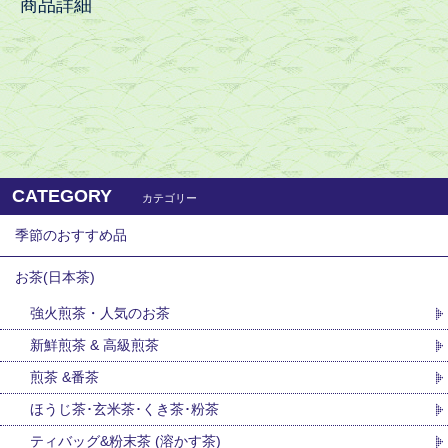
商品詳細
CATEGORY
カテゴリー
季節のおすすめ品
お茶(日本茶)
強火煎茶・人気のお茶
新鮮煎茶 & 高級煎茶
煎茶 &番茶
ほうじ茶･玄米茶･くき茶･粉茶
ティバッグ&粉末茶 (溶かす茶)