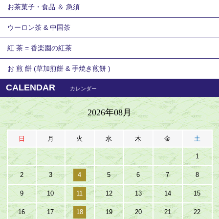
お茶菓子・食品 ＆ 急須
ウーロン茶 & 中国茶
紅 茶 = 香楽園の紅茶
お 煎 餅 (草加煎餅 & 手焼き煎餅 )
CALENDAR
カレンダー
2026年08月
日
月
火
水
木
金
土
1
2
3
4
5
6
7
8
9
10
11
12
13
14
15
16
17
18
19
20
21
22