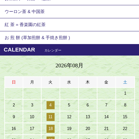
ウーロン茶 & 中国茶
紅 茶 = 香楽園の紅茶
お 煎 餅 (草加煎餅 & 手焼き煎餅 )
CALENDAR
カレンダー
2026年08月
日
月
火
水
木
金
土
1
2
3
4
5
6
7
8
9
10
11
12
13
14
15
16
17
18
19
20
21
22