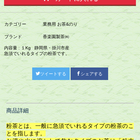
カテゴリー
業務用 お茶&のり
ブランド
香楽園製茶㈱
内容量 : １Kg 静岡県・掛川市産
急須でいれるタイプの粉茶です。
ツイートする
シェアする
商品詳細
粉茶とは、一般に急須でいれるタイプの粉茶のこ
とを指します。