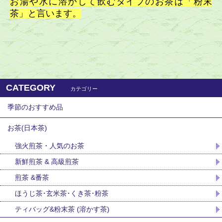
お湯や水に溶かして飲むタイプのお茶は「粉末
茶」と言います。
CATEGORY
カテゴリー
季節のおすすめ品
お茶(日本茶)
強火煎茶・人気のお茶
新鮮煎茶 & 高級煎茶
煎茶 &番茶
ほうじ茶･玄米茶･くき茶･粉茶
ティバッグ&粉末茶 (溶かす茶)