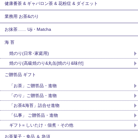
健康番茶 & ギャバロン茶 & 花粉症 & ダイエット
業務用 お茶&のり
お抹茶....... Uji・Matcha
海 苔
焼のり(日常･家庭用)
焼のり(高級焼のり&丸缶[焼のり&味付]
ご贈答品 ギフト
「お茶」ご贈答品・進物
「のり」ご贈答品・進物
「お茶&海苔」詰合せ進物
「仏事」 ご贈答品・進物
ギフト= しいたけ・佃煮・その他
お茶菓子・食品 ＆ 急須