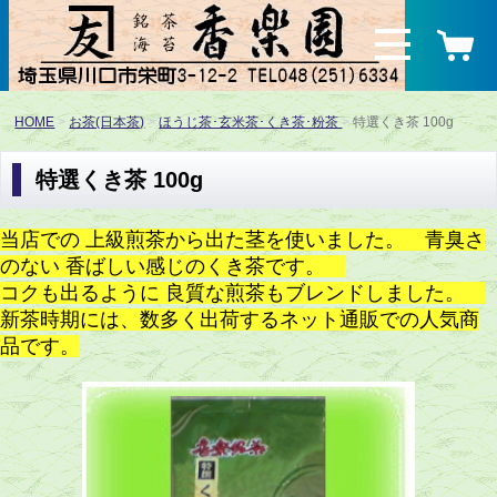
HOME
お茶(日本茶)
ほうじ茶･玄米茶･くき茶･粉茶
特選くき茶 100g
特選くき茶 100g
当店での 上級煎茶から出た茎を使いました。 青臭さ
のない 香ばしい感じのくき茶です。
コクも出るように 良質な煎茶もブレンドしました。
新茶時期には、数多く出荷するネット通販での人気商
品です。