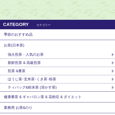
CATEGORY
カテゴリー
季節のおすすめ品
お茶(日本茶)
強火煎茶・人気のお茶
新鮮煎茶 & 高級煎茶
煎茶 &番茶
ほうじ茶･玄米茶･くき茶･粉茶
ティバッグ&粉末茶 (溶かす茶)
健康番茶 & ギャバロン茶 & 花粉症 & ダイエット
業務用 お茶&のり