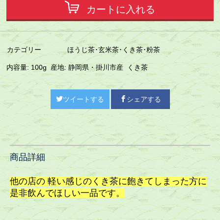
カートに入れる
カテゴリー
ほうじ茶･玄米茶･くき茶･粉茶
内容量: 100g 産地: 静岡県・掛川市産 くき茶
ツイートする
シェアする
商品詳細
他の店の 軽い感じのくき茶に飽きてしまった方に
是非飲んでほしい一品です。