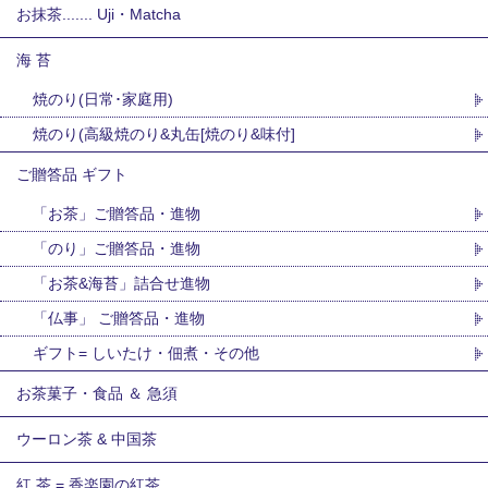
お抹茶....... Uji・Matcha
海 苔
焼のり(日常･家庭用)
焼のり(高級焼のり&丸缶[焼のり&味付]
ご贈答品 ギフト
「お茶」ご贈答品・進物
「のり」ご贈答品・進物
「お茶&海苔」詰合せ進物
「仏事」 ご贈答品・進物
ギフト= しいたけ・佃煮・その他
お茶菓子・食品 ＆ 急須
ウーロン茶 & 中国茶
紅 茶 = 香楽園の紅茶