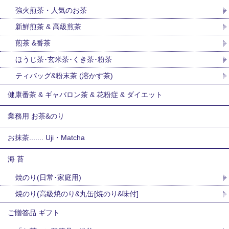
強火煎茶・人気のお茶
新鮮煎茶 & 高級煎茶
煎茶 &番茶
ほうじ茶･玄米茶･くき茶･粉茶
ティバッグ&粉末茶 (溶かす茶)
健康番茶 & ギャバロン茶 & 花粉症 & ダイエット
業務用 お茶&のり
お抹茶....... Uji・Matcha
海 苔
焼のり(日常･家庭用)
焼のり(高級焼のり&丸缶[焼のり&味付]
ご贈答品 ギフト