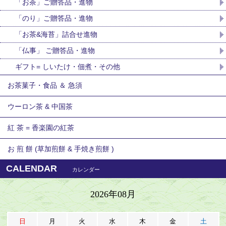
「お茶」ご贈答品・進物
「のり」ご贈答品・進物
「お茶&海苔」詰合せ進物
「仏事」 ご贈答品・進物
ギフト= しいたけ・佃煮・その他
お茶菓子・食品 ＆ 急須
ウーロン茶 & 中国茶
紅 茶 = 香楽園の紅茶
お 煎 餅 (草加煎餅 & 手焼き煎餅 )
CALENDAR
カレンダー
2026年08月
日
月
火
水
木
金
土