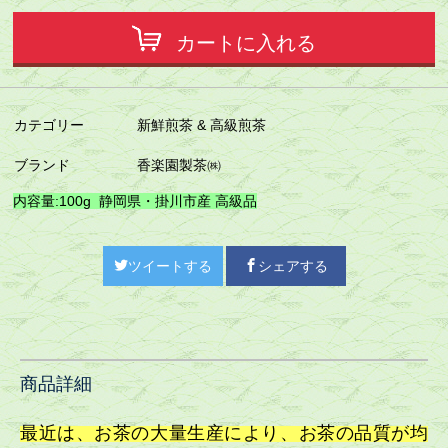
カートに入れる
カテゴリー
新鮮煎茶 & 高級煎茶
ブランド
香楽園製茶㈱
内容量:100g 静岡県・掛川市産 高級品
ツイートする
シェアする
商品詳細
最近は、お茶の大量生産により、お茶の品質が均