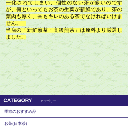
一化されてしまい、個性のない茶が多いのです
が、何といってもお茶の生葉が新鮮であり、茶の
葉肉も厚く、香もキレのある茶でなければいけま
せん。
当店の「
新鮮煎茶・高級煎茶」は原料より厳選し
ました
。
CATEGORY
カテゴリー
季節のおすすめ品
お茶(日本茶)