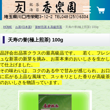
HOME
お茶(日本茶)
新鮮煎茶 & 高級煎茶
天寿の誉(極上煎茶) 100g
天寿の誉(極上煎茶) 100g
品評会出品茶クラスの最高級品です。 若く、フレシ
ュな新茶の新芽を摘み、お茶本来のおいしさを生かし
て仕上げました。
その味わいは、コクのある中で甘みが感じられ、お口
に広がる上品な風味で、スッキリとした香りが高級茶
のおいしさを物語っています。