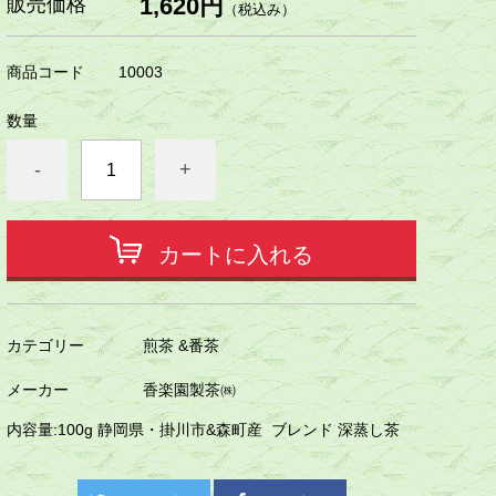
1,620円
販売価格
（税込み）
商品コード
10003
数量
-
+
カートに入れる
カテゴリー
煎茶 &番茶
メーカー
香楽園製茶㈱
内容量:100g 静岡県・掛川市&森町産 ブレンド 深蒸し茶