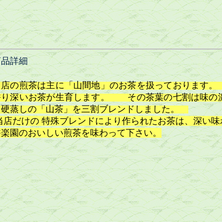
商品詳細
当店の煎茶は主に「山間地」のお茶を扱っております。
香り深いお茶が生育します。 その茶葉の七割は味の
た硬蒸しの「山茶」を三割ブレンドしました。
当店だけの 特殊ブレンドにより作られたお茶は、
香楽園のおいしい煎茶を味わって下さい。