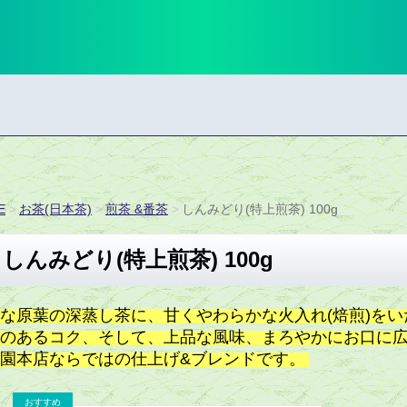
E
お茶(日本茶)
煎茶 &番茶
しんみどり(特上煎茶) 100g
しんみどり(特上煎茶) 100g
な原葉の深蒸し茶に、甘くやわらかな火入れ(焙煎)を
みのあるコク、そして、上品な風味、まろやかにお口に
園本店ならではの仕上げ&ブレンドです。