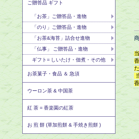
ご贈答品 ギフト
「お茶」ご贈答品・進物
「のり」ご贈答品・進物
「お茶&海苔」詰合せ進物
「仏事」 ご贈答品・進物
ギフト= しいたけ・佃煮・その他
お茶菓子・食品 ＆ 急須
ウーロン茶 & 中国茶
紅 茶 = 香楽園の紅茶
お 煎 餅 (草加煎餅 & 手焼き煎餅 )