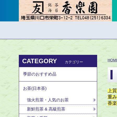
CATEGORY
HOM
カテゴリー
季節のおすすめ品
お茶(日本茶)
上質
重
強火煎茶・人気のお茶
香楽
新鮮煎茶 & 高級煎茶