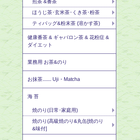
煎茶 &番茶
ほうじ茶･玄米茶･くき茶･粉茶
ティバッグ&粉末茶 (溶かす茶)
健康番茶 & ギャバロン茶 & 花粉症 &
ダイエット
業務用 お茶&のり
お抹茶....... Uji・Matcha
海 苔
焼のり(日常･家庭用)
焼のり(高級焼のり&丸缶[焼のり
&味付]