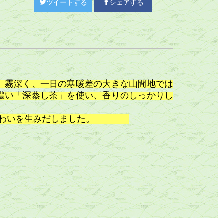
ツイートする
シェアする
 霧深く、一日の寒暖差の大きな山間地では
濃い「深蒸し茶」を使い、香りのしっかりし
深い味わいを生みだしました。