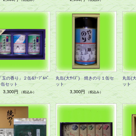
玉の香り」２缶&ﾃｰﾌﾞﾙﾊﾟ
丸缶(大ｻｲｽﾞ) 焼きのり１缶セ
丸缶(大
１缶セット
ット
ット
3,300円
3,300円
（税込み）
（税込み）