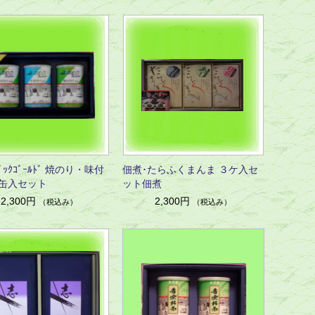
ﾊﾟｯｸｺﾞｰﾙﾄﾞ 焼のり・味付
佃煮･たらふくまんま ３ケ入セ
缶入セット
ット佃煮
2,300円
2,300円
（税込み）
（税込み）