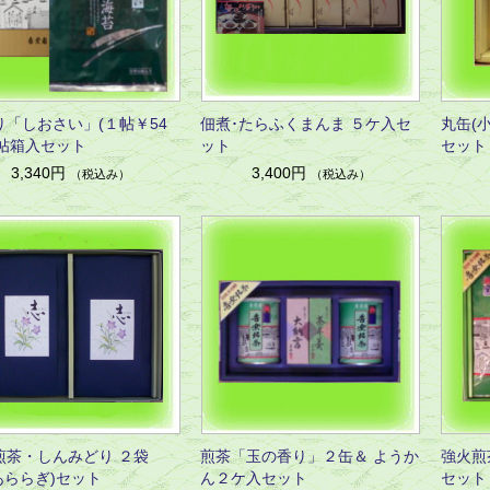
り「しおさい」(１帖￥54
佃煮･たらふくまんま ５ケ入セ
丸缶(小
５帖箱入セット
ット
セット
3,340円
3,400円
（税込み）
（税込み）
煎茶・しんみどり ２袋
煎茶「玉の香り」２缶＆ ようか
強火煎
あららぎ)セット
ん２ケ入セット
セット