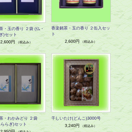
香楽銘茶・玉の香り ２缶入セッ
茶・玉の香り ２袋 (仏・
ト
ぎ)セット
2,600円
2,600円
（税込み）
（税込み）
茶・わかみどり ２袋
干しいたけ(どんこ)3000号
あららぎ)セット
3,240円
（税込み）
2,950円
（税込み）