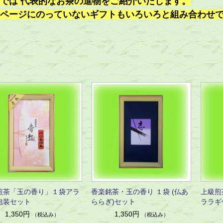
では 代表的なお茶の進物をご紹介いたします。
ページにのっていないギフトもいろいろと組み合わせで
煎茶「玉の香り」１袋アラ
香楽銘茶・玉の香り １袋 (仏あ
上級煎
包装セット
ららぎ)セット
ララギ
1,350円
1,350円
（税込み）
（税込み）