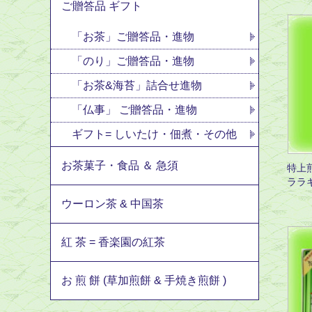
ご贈答品 ギフト
「お茶」ご贈答品・進物
「のり」ご贈答品・進物
「お茶&海苔」詰合せ進物
「仏事」 ご贈答品・進物
ギフト= しいたけ・佃煮・その他
お茶菓子・食品 ＆ 急須
特上
ララ
ウーロン茶 & 中国茶
紅 茶 = 香楽園の紅茶
お 煎 餅 (草加煎餅 & 手焼き煎餅 )