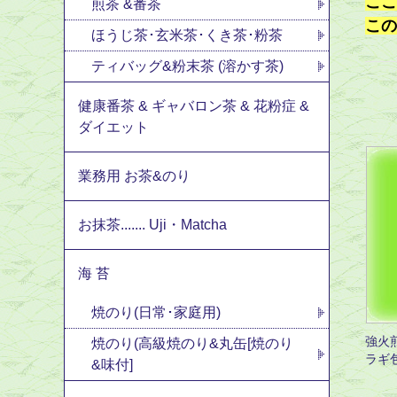
ここ
煎茶 &番茶
この
ほうじ茶･玄米茶･くき茶･粉茶
ティバッグ&粉末茶 (溶かす茶)
健康番茶 & ギャバロン茶 & 花粉症 &
ダイエット
業務用 お茶&のり
お抹茶....... Uji・Matcha
海 苔
焼のり(日常･家庭用)
強火
焼のり(高級焼のり&丸缶[焼のり
ラギ
&味付]