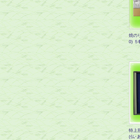
焼の
0) 
特上
(仏･