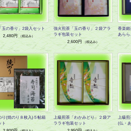
「玉の香り」2袋入セット
強火煎茶「玉の香り」２袋アラ
香楽銘
ラギ包装セット
あらら
2,480円
（税込み）
2,600円
（税込み）
のり(焼のり８枚入)５帖箱
上級煎茶「わかみどり」２袋ア
上級煎
ット
ララギ包装セット
(仏・
2,800円
2,950円
（税込み）
（税込み）