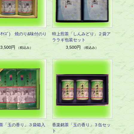
ｻｲｽﾞ) 焼のり&味付のり
特上煎茶「しんみどり」２袋ア
ララギ包装セット
3,500円
3,500円
（税込み）
（税込み）
茶「玉の香り」３袋箱入
香楽銘茶「玉の香り」３缶セッ
ト