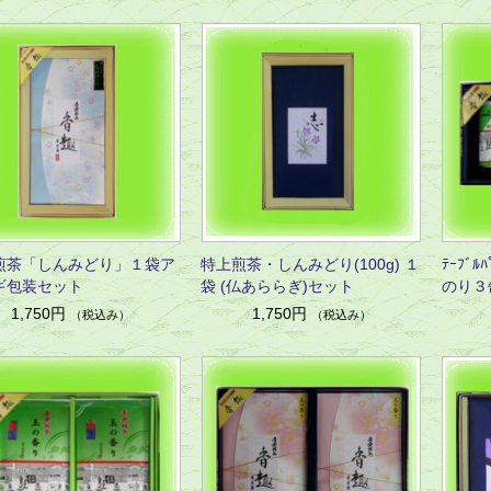
煎茶「しんみどり」１袋ア
特上煎茶・しんみどり(100g) １
ﾃｰﾌﾞﾙ
ギ包装セット
袋 (仏あららぎ)セット
のり３
1,750円
1,750円
（税込み）
（税込み）